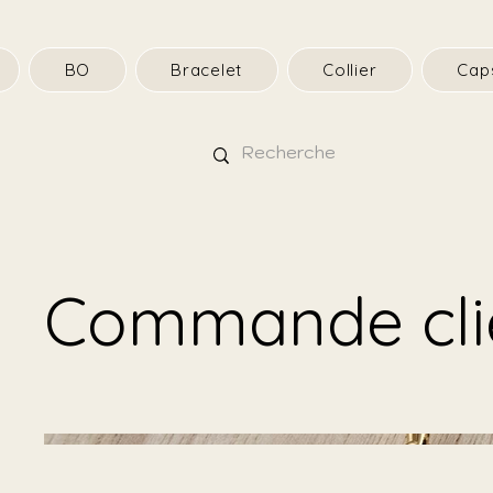
BO
Bracelet
Collier
Cap
Commande cli