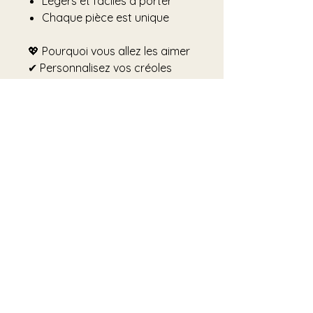
Légers et faciles à porter
Chaque pièce est unique
💖 Pourquoi vous allez les aimer
✔ Personnalisez vos créoles
facilement
✔ Légers et agréables à porter
✔ Effet brillant et coloré
✔ Création artisanale unique
✔ Possibilité de changer de style
sans changer de créoles
⚠️ Important
Les créoles ne sont pas
incluses dans cette annonce.
Cette fiche concerne
uniquement les
pendentifs
vendus par lot
, à associer avec
les créoles de votre choix