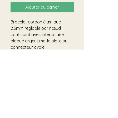
Ajouter au panier
Bracelet cordon élastique
2.5mm réglable par nœud
coulissant avec intercalaire
plaqué argent maille plate ou
connecteur ovale
Sans nickel, sans plomb et sans
cadmium
Ce bijou a été entièrement
conçu à Toulouse.
Les matériaux utilisés sont
entièrement français et locaux.
Nous privilégions les circuits
courts et favorisons le
commerce local.