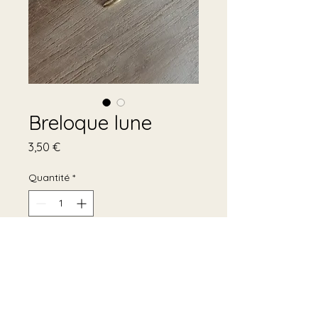
Breloque lune
Prix
3,50 €
Quantité
*
Ajouter au panier
Breloque bar à breloque