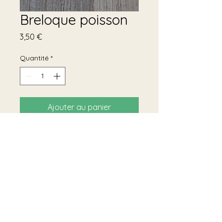
Breloque poisson
Prix
3,50 €
Quantité
*
Ajouter au panier
Breloque petit poisson en acier
inoxydable